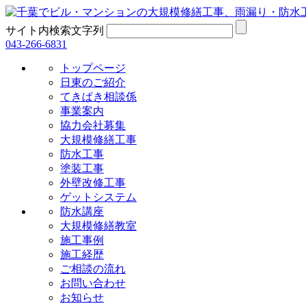
サイト内検索文字列
043-266-6831
トップページ
日東のご紹介
てきぱき相談係
事業案内
協力会社募集
大規模修繕工事
防水工事
塗装工事
外壁改修工事
ゲットシステム
防水講座
大規模修繕教室
施工事例
施工経歴
ご相談の流れ
お問い合わせ
お知らせ