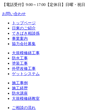
【電話受付】9:00～17:00【定休日】日曜・祝日
お問い合わせ
トップページ
日東のご紹介
てきぱき相談係
事業案内
協力会社募集
大規模修繕工事
防水工事
塗装工事
外壁改修工事
ゲットシステム
施工事例
施工経歴
防水講座
大規模修繕教室
ご相談の流れ