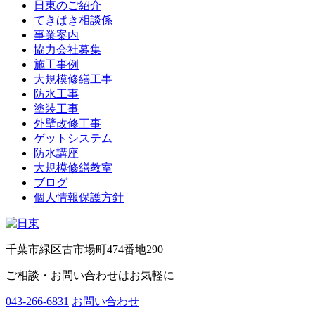
日東のご紹介
てきぱき相談係
事業案内
協力会社募集
施工事例
大規模修繕工事
防水工事
塗装工事
外壁改修工事
ゲットシステム
防水講座
大規模修繕教室
ブログ
個人情報保護方針
千葉市緑区古市場町474番地290
ご相談・お問い合わせはお気軽に
043-266-6831
お問い合わせ