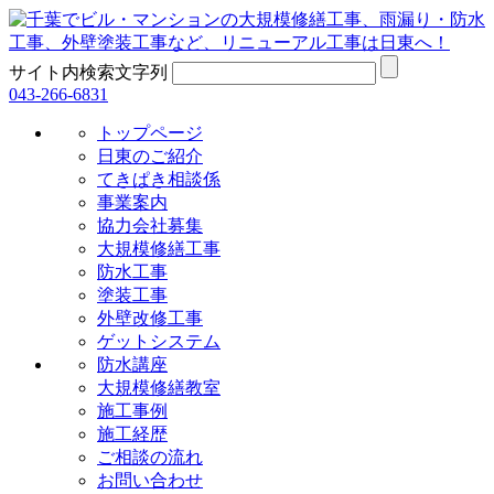
サイト内検索文字列
043-266-6831
トップページ
日東のご紹介
てきぱき相談係
事業案内
協力会社募集
大規模修繕工事
防水工事
塗装工事
外壁改修工事
ゲットシステム
防水講座
大規模修繕教室
施工事例
施工経歴
ご相談の流れ
お問い合わせ