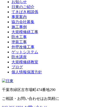
お知らせ
日東のご紹介
てきぱき相談係
事業案内
協力会社募集
施工事例
大規模修繕工事
防水工事
塗装工事
外壁改修工事
ゲットシステム
防水講座
大規模修繕教室
ブログ
個人情報保護方針
千葉市緑区古市場町474番地290
ご相談・お問い合わせはお気軽に