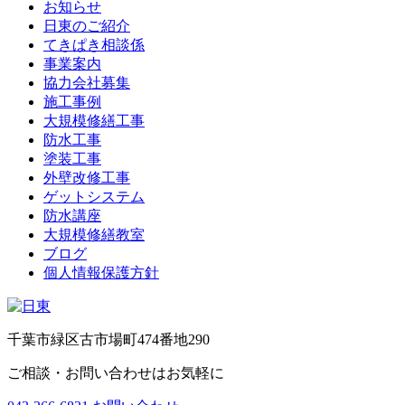
お知らせ
日東のご紹介
てきぱき相談係
事業案内
協力会社募集
施工事例
大規模修繕工事
防水工事
塗装工事
外壁改修工事
ゲットシステム
防水講座
大規模修繕教室
ブログ
個人情報保護方針
千葉市緑区古市場町474番地290
ご相談・お問い合わせはお気軽に