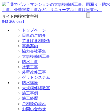
サイト内検索文字列
043-266-6831
トップページ
日東のご紹介
てきぱき相談係
事業案内
協力会社募集
大規模修繕工事
防水工事
塗装工事
外壁改修工事
ゲットシステム
防水講座
大規模修繕教室
施工事例
施工経歴
ご相談の流れ
お問い合わせ