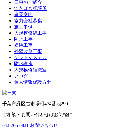
日東のご紹介
てきぱき相談係
事業案内
協力会社募集
施工事例
大規模修繕工事
防水工事
塗装工事
外壁改修工事
ゲットシステム
防水講座
大規模修繕教室
ブログ
個人情報保護方針
千葉市緑区古市場町474番地290
ご相談・お問い合わせはお気軽に
043-266-6831
お問い合わせ