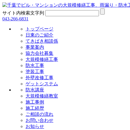
サイト内検索文字列
043-266-6831
トップページ
日東のご紹介
てきぱき相談係
事業案内
協力会社募集
大規模修繕工事
防水工事
塗装工事
外壁改修工事
ゲットシステム
防水講座
大規模修繕教室
施工事例
施工経歴
ご相談の流れ
お問い合わせ
お知らせ